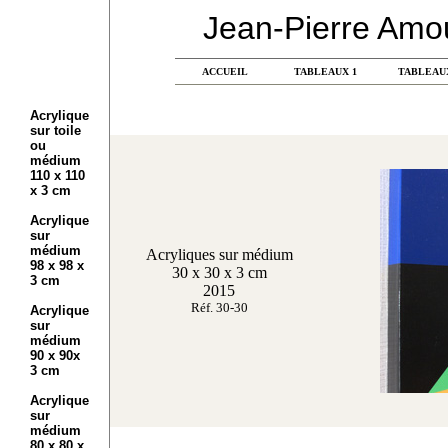
Jean-Pierre Amo
ACCUEIL
TABLEAUX
1
TABLEAU
Acrylique
sur toile
ou
médium
110 x 110
x 3 cm
Acrylique
sur
médium
Acryliques sur médium
98 x 98 x
30 x 30 x 3 cm
3 cm
2015
Réf. 30-30
Acrylique
sur
médium
90 x 90x
3 cm
Acrylique
sur
médium
80 x 80 x