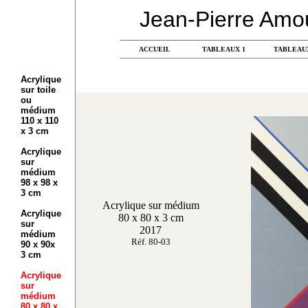
Jean-Pierre Amo
ACCUEIL
TABLEAUX
1
TABLEAU
Acrylique
sur toile
ou
médium
110 x 110
x 3 cm
Acrylique
sur
médium
98 x 98 x
3 cm
Acrylique sur médium
Acrylique
80 x 80 x 3 cm
sur
2017
médium
Réf. 80-03
90 x 90x
3 cm
Acrylique
sur
médium
80 x 80 x